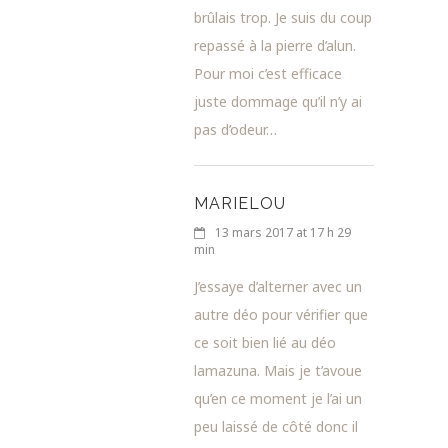
brûlais trop. Je suis du coup
repassé à la pierre d’alun.
Pour moi c’est efficace
juste dommage qu’il n’y ai
pas d’odeur…
MARIELOU
13 mars 2017 at 17 h 29
min
J’essaye d’alterner avec un
autre déo pour vérifier que
ce soit bien lié au déo
lamazuna. Mais je t’avoue
qu’en ce moment je l’ai un
peu laissé de côté donc il