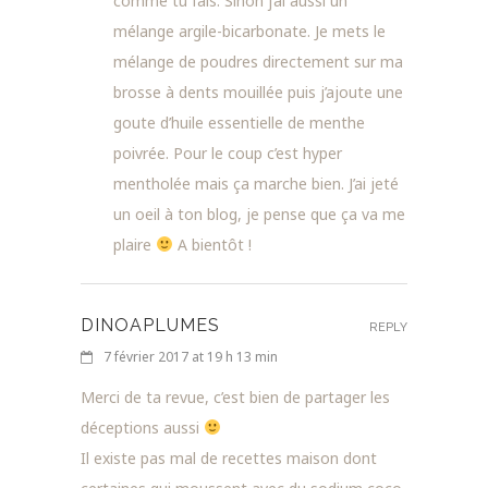
comme tu fais. Sinon j’ai aussi un
mélange argile-bicarbonate. Je mets le
mélange de poudres directement sur ma
brosse à dents mouillée puis j’ajoute une
goute d’huile essentielle de menthe
poivrée. Pour le coup c’est hyper
mentholée mais ça marche bien. J’ai jeté
un oeil à ton blog, je pense que ça va me
plaire
A bientôt !
DINOAPLUMES
REPLY
7 février 2017 at 19 h 13 min
Merci de ta revue, c’est bien de partager les
déceptions aussi
Il existe pas mal de recettes maison dont