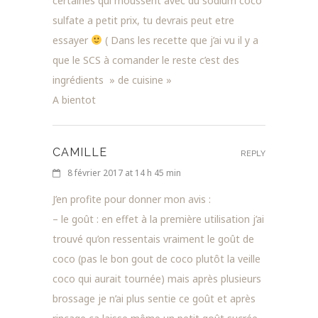
certaines qui moussent avec du sodium coco
sulfate a petit prix, tu devrais peut etre
essayer
( Dans les recette que j’ai vu il y a
que le SCS à comander le reste c’est des
ingrédients » de cuisine »
A bientot
CAMILLE
REPLY
8 février 2017 at 14 h 45 min
J’en profite pour donner mon avis :
– le goût : en effet à la première utilisation j’ai
trouvé qu’on ressentais vraiment le goût de
coco (pas le bon gout de coco plutôt la veille
coco qui aurait tournée) mais après plusieurs
brossage je n’ai plus sentie ce goût et après