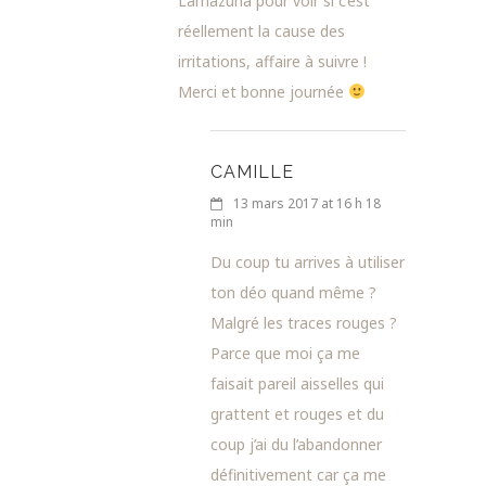
Lamazuna pour voir si c’est
réellement la cause des
irritations, affaire à suivre !
Merci et bonne journée
CAMILLE
13 mars 2017 at 16 h 18
min
Du coup tu arrives à utiliser
ton déo quand même ?
Malgré les traces rouges ?
Parce que moi ça me
faisait pareil aisselles qui
grattent et rouges et du
coup j’ai du l’abandonner
définitivement car ça me