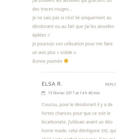
J’ai souvent les aisselles qui grattent ou
des traces rouges…
Je ne sais pas si c’est lié uniquement au
déodorant ou au fait que j’ai les aisselles
épilées :/
Je poursuis son utilisation pour me faire
un avis plus « solide ».
Bonne journée
ELSA R.
REPLY
15 février 2017 at 14 h 46 min
Coucou, pour le déodorant il y a de
fortes chances pour que ce soit le
bicarbonate. J’utilisais avant un déo
home made, celui d’Antigone XXI, qui