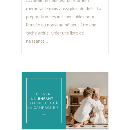
Accueillir un bébé est un moment
mémorable mais aussi plein de défis. La
préparation des indispensables pour
l’arrivée du nouveau-né peut être une
tâche ardue. Créer une liste de
naissance…