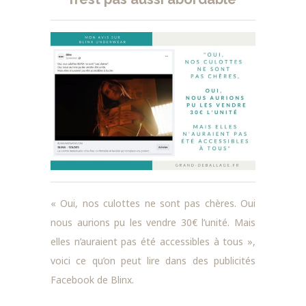
« Oui,
nos culottes
ne sont
pas chères. O
ui
nous aurions
pu les vendre 30€ l’unité. M
ais
elles n’auraient pas été accessibles
à tous »,
voici ce qu’on peut lire dans des publicités
Facebook de Blinx.