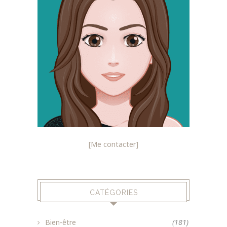
[Me contacter]
CATÉGORIES
Bien-être
(181)