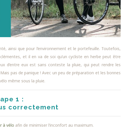
té, ainsi que pour l’environnement et le portefeuille. Toutefois,
lémentes, et il en va de soi qu’un cycliste en herbe peut être
ux d’entre eux est sans conteste la pluie, qui peut rendre les
 Mais pas de panique ! Avec un peu de préparation et les bonnes
vélo même sous la pluie.
ape 1 :
us correctement
r à vélo
afin de minimiser l’inconfort au maximum.