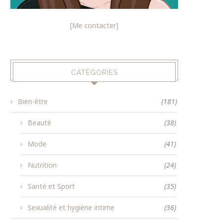
[Me contacter]
CATÉGORIES
Bien-être
(181)
Beauté
(38)
Mode
(41)
Nutrition
(24)
Santé et Sport
(35)
Sexualité et hygiène intime
(36)