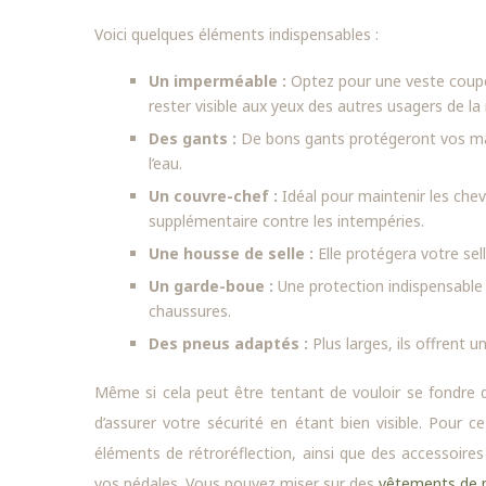
Voici quelques éléments indispensables :
Un imperméable :
Optez pour une veste coupe
rester visible aux yeux des autres usagers de la 
Des gants :
De bons gants protégeront vos main
l’eau.
Un couvre-chef :
Idéal pour maintenir les chev
supplémentaire contre les intempéries.
Une housse de selle :
Elle protégera votre se
Un garde-boue :
Une protection indispensable p
chaussures.
Des pneus adaptés :
Plus larges, ils offrent u
Même si cela peut être tentant de vouloir se fondre da
d’assurer votre sécurité en étant bien visible. Pour 
éléments de rétroréflection, ainsi que des accessoir
vos pédales. Vous pouvez miser sur des
vêtements de p