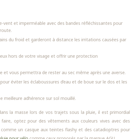
-vent et imperméable avec des bandes réfléchissantes pour
route.
s du froid et garderont à distance les irritations causées par
eux hors de votre visage et offrir une protection
lle et vous permettra de rester au sec même après une averse.
our éviter les éclaboussures d’eau et de boue sur le dos et les
ne meilleure adhérence sur sol mouillé.
ns la masse lors de vos trajets sous la pluie, il est primordial
ce faire, optez pour des vêtements aux couleurs vives avec des
es comme un casque aux teintes flashy et des catadioptres pour
luie pour vélo
comme ceux proposés par la marque AGU.